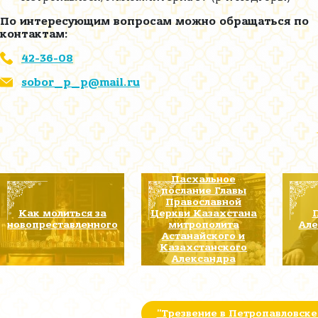
По интересующим вопросам можно обращаться по
контактам:
42-36-08
sobor_p_p@mail.ru
Пасхальное
послание Главы
Православной
Как молиться за
Церкви Казахстана
новопреставленного
митрополита
Але
Астанайского и
Казахстанского
Александра
"Трезвение в Петропавловске