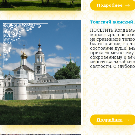
Подробнее
Толгский женский
ПОСЕТИТЬ Когда мы
монастырь, нас охв
не сравнимое тепло
благоговение, трепе
состояние души. М
прикасаемся к чему
сокровенному и веч
испытываем забыто
святости. С глубок
Подробнее