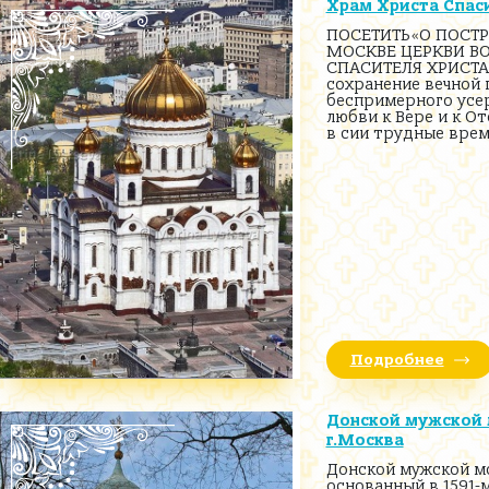
Храм Христа Спаси
ПОСЕТИТЬ«О ПОСТ
МОСКВЕ ЦЕРКВИ В
СПАСИТЕЛЯ ХРИСТ
сохранение вечной 
беспримерного усер
любви к Вере и к От
в сии трудные врем
Подробнее
Донской мужской
г.Москва
Донской мужской м
основанный в 1591-м