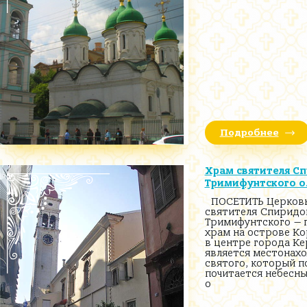
Подробнее
Храм святителя С
Тримифунтского о
ПОСЕТИТЬ Церков
святителя Спиридо
Тримифунтского — 
храм на острове Ко
в центре города К
является местонах
святого, который п
почитается небесн
о