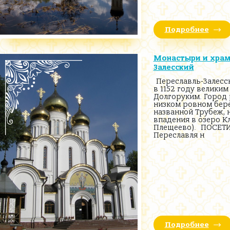
Подробнее
Монастыри и храмы
Залесский
Переславль-Залесс
в 1152 году велики
Долгоруким. Город 
низком ровном бере
названной Трубеж, 
впадения в озеро К
Плещеево). ПОСЕТИ
Переславля н
Подробнее