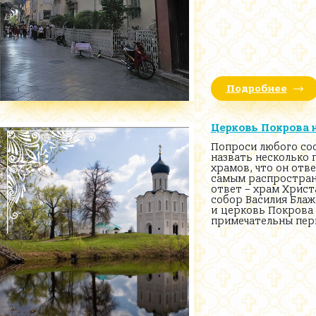
Подробнее
Церковь Покрова н
Попроси любого со
назвать несколько 
храмов, что он отв
самым распростра
ответ – храм Христ
собор Василия Блаж
и церковь Покрова 
примечательны пер