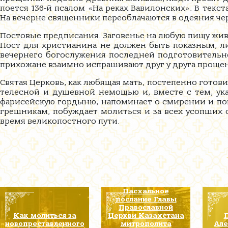
поется 136-й псалом «На реках Вавилонских». В текс
На вечерне священники переоблачаются в одеяния чер
Постовые предписания. Заговенье на любую пищу жи
Пост для христианина не должен быть показным, ли
вечернего богослужения последней подготовительн
прихожане взаимно испрашивают друг у друга прощен
Святая Церковь, как любящая мать, постепенно готов
телесной и душевной немощью и, вместе с тем, ук
фарисейскую гордыню, напоминает о смирении и по
грешникам, побуждает молиться и за всех усопших
время великопостного пути.
Пасхальное
послание Главы
Православной
Как молиться за
Церкви Казахстана
новопреставленного
митрополита
Але