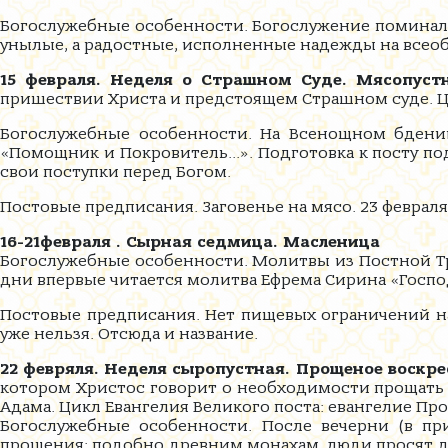
Богослужебные особенности. Богослужение поминальн
унылые, а радостные, исполненные надежды на всео
15 февраля. Неделя о Страшном Суде. Мясопустн
пришествии Христа и предстоящем Страшном суде. Ци
Богослужебные особенности. На Всенощном бдении
«Помощник и Покровитель...». Подготовка к посту п
свои поступки перед Богом.
Постовые предписания. Заговенье на мясо. 23 февраля
16-21февраля . Сырная седмица. Масленица
Богослужебные особенности. Молитвы из Постной Три
дни впервые читается молитва Ефрема Сирина «Госпо
Постовые предписания. Нет пищевых ограничений на 
уже нельзя. Отсюда и название.
22 февряля. Неделя сыропустная. Прощеное воскр
котором Христос говорит о необходимости прощать в
Адама. Цикл Евангелия Великого поста: евангелие Пр
Богослужебные особенности. После вечерни (в пр
прощения: подобно древним монахам, люди просят др