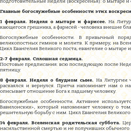
подготовительные Недели (воскресенья): о мытаре и 
Главные богослужебные особенности этих воскрес
1 февраля. Неделя о мытаре и фарисее.
На Литург
кающегося грешника, а фарисей - человека внешне бл
Богослужебные особенности. В привычный поря
великопостных гимнов и молитв. К примеру, на Все
Цикл Евангелия Великого поста; евангелие о мытаре и
2-7 февраля. Сплошная седмица.
Постовые предписания: всю последующую после Недел
пятницу.
8 февраля. Неделя о блудном сыне.
На Литургии 
раскаялся и вернулся. Притча напоминает нам о 
описывает отношение Бога к падшему человеку.
Богослужебные особенности. Активнее используетс
Вавилонских», который напоминает человеку о том,
решительную борьбу с ним. Цикл Евангелия Великого 
14 февраля. Вселенская родительская суббота.
Цер
насильственной смертью и не получивших обычного 